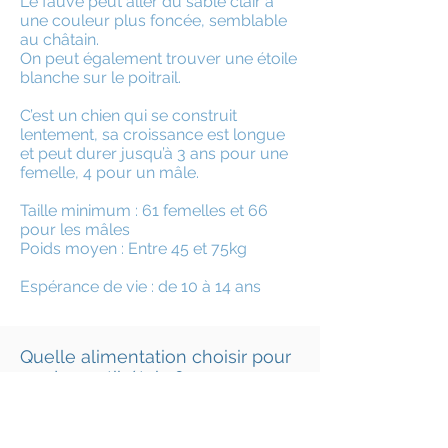
Le fauve peut aller du sable clair à
une couleur plus foncée, semblable
au châtain.
On peut également trouver une étoile
blanche sur le poitrail.
C’est un chien qui se construit
lentement, sa croissance est longue
et peut durer jusqu’à 3 ans pour une
femelle, 4 pour un mâle.
Taille minimum : 61 femelles et 66
pour les mâles
Poids moyen : Entre 45 et 75kg
Espérance de vie : de 10 à 14 ans
Quelle alimentation choisir pour
un dogue tibétain ?
Cette race de chien géant est un fin
gourmet, et n'accepte pas n'importe